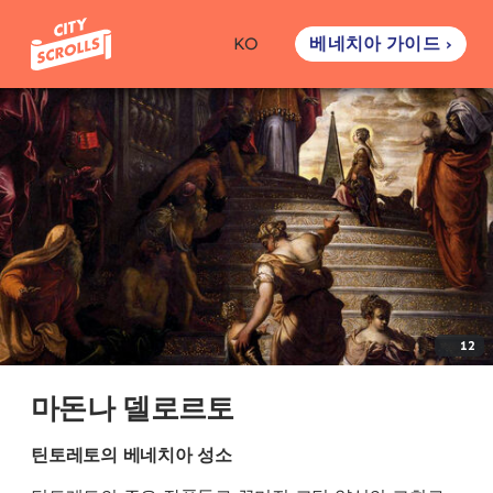
베네치아 가이드 ›
KO
12
마돈나 델로르토
틴토레토의 베네치아 성소