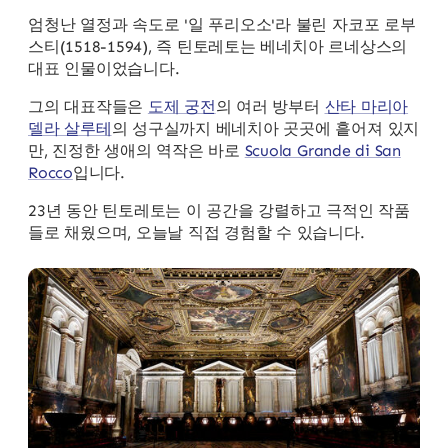
엄청난 열정과 속도로 '일 푸리오소'라 불린 자코포 로부
스티(1518-1594), 즉 틴토레토는 베네치아 르네상스의
대표 인물이었습니다.
그의 대표작들은
도제 궁전
의 여러 방부터
산타 마리아
델라 살루테
의 성구실까지 베네치아 곳곳에 흩어져 있지
만, 진정한 생애의 역작은 바로
Scuola Grande di San
Rocco
입니다.
23년 동안 틴토레토는 이 공간을 강렬하고 극적인 작품
들로 채웠으며, 오늘날 직접 경험할 수 있습니다.