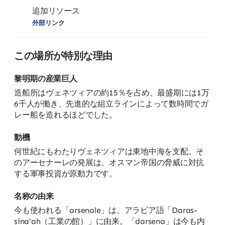
追加リソース
外部リンク
この場所が特別な理由
黎明期の産業巨人
造船所はヴェネツィアの約15％を占め、最盛期には1万
6千人が働き、先進的な組立ラインによって数時間でガ
レー船を造れるほどでした。
動機
何世紀にもわたりヴェネツィアは東地中海を支配。そ
のアーセナーレの発展は、オスマン帝国の脅威に対抗
する軍事投資が原動力です。
名称の由来
今も使われる「arsenale」は、アラビア語「Daras-
sina'ah（工業の館）」に由来。「darsena」は今も内