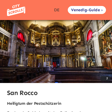
Venedig-Guide ›
DE
7
San Rocco
Heiligtum der Pestschützerin