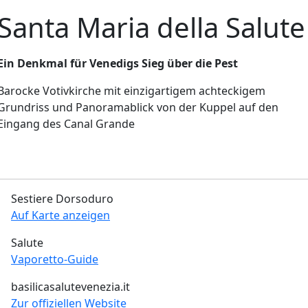
Santa Maria della Salute
Ein Denkmal für Venedigs Sieg über die Pest
Barocke Votivkirche mit einzigartigem achteckigem
Grundriss und Panoramablick von der Kuppel auf den
Eingang des Canal Grande
Canal Grande
Freier Eintritt
Klassisches Venedig
Von oben gesehen
Sestiere Dorsoduro
Auf Karte anzeigen
Salute
Vaporetto-Guide
basilicasalutevenezia.it
Zur offiziellen Website