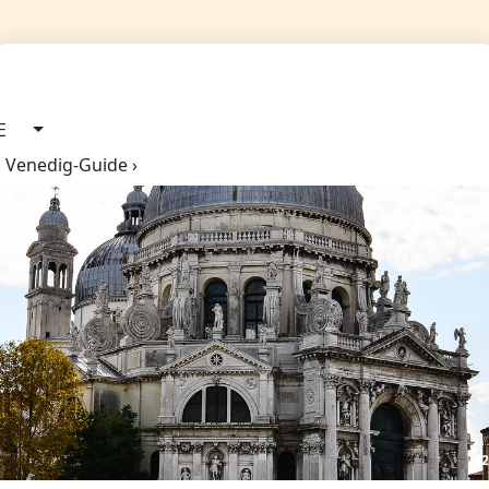
E
Venedig-Guide ›
2