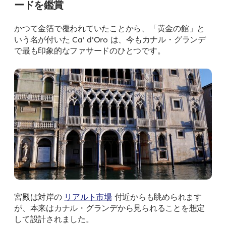
ードを鑑賞
かつて金箔で覆われていたことから、「黄金の館」と
いう名が付いた Ca' d'Oro は、今もカナル・グランデ
で最も印象的なファサードのひとつです。
宮殿は対岸の
リアルト市場
付近からも眺められます
が、本来はカナル・グランデから見られることを想定
して設計されました。