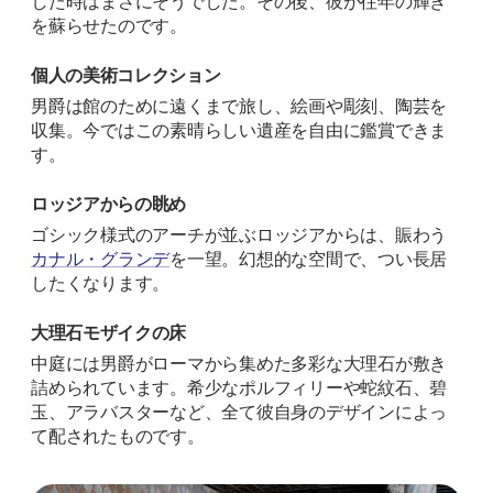
した時はまさにそうでした。その後、彼が往年の輝き
を蘇らせたのです。
個人の美術コレクション
男爵は館のために遠くまで旅し、絵画や彫刻、陶芸を
収集。今ではこの素晴らしい遺産を自由に鑑賞できま
す。
ロッジアからの眺め
ゴシック様式のアーチが並ぶロッジアからは、賑わう
カナル・グランデ
を一望。幻想的な空間で、つい長居
したくなります。
大理石モザイクの床
中庭には男爵がローマから集めた多彩な大理石が敷き
詰められています。希少なポルフィリーや蛇紋石、碧
玉、アラバスターなど、全て彼自身のデザインによっ
て配されたものです。