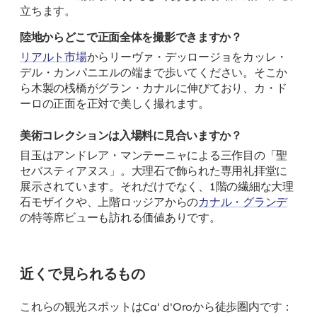
立ちます。
陸地からどこで正面全体を撮影できますか？
リアルト市場
からリーヴァ・デッロージョをカッレ・
デル・カンパニエルの端まで歩いてください。そこか
ら木製の桟橋がグラン・カナルに伸びており、カ・ド
ーロの正面を正対で美しく撮れます。
美術コレクションは入場料に見合いますか？
目玉はアンドレア・マンテーニャによる三作目の「聖
セバスティアヌス」。大理石で飾られた専用礼拝堂に
展示されています。それだけでなく、1階の繊細な大理
石モザイクや、上階ロッジアからの
カナル・グランデ
の特等席ビューも訪れる価値ありです。
近くで見られるもの
これらの観光スポットはCa' d'Oroから徒歩圏内です：