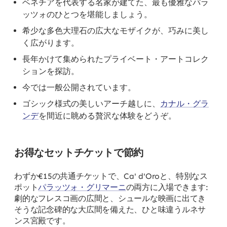
ベネチアを代表する名家が建てた、最も優雅なパラ
ッツォのひとつを堪能しましょう。
希少な多色大理石の広大なモザイクが、巧みに美し
く広がります。
長年かけて集められたプライベート・アートコレク
ションを探訪。
今では一般公開されています。
ゴシック様式の美しいアーチ越しに、
カナル・グラ
ンデ
を間近に眺める贅沢な体験をどうぞ。
お得なセットチケットで節約
わずか€15の共通チケットで、Ca' d'Oroと、特別なス
ポット
パラッツォ・グリマーニ
の両方に入場できます:
劇的なフレスコ画の広間と、シュールな映画に出てき
そうな記念碑的な大広間を備えた、ひと味違うルネサ
ンス宮殿です。