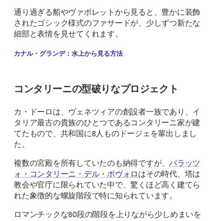
通り過ぎる船やヴァポレットから見ると、豊かに装飾
されたゴシック様式のファサードが、少しずつ新たな
細部と表情を見せてくれます。
カナル・グランデ：水上から見る方法
コンタリーニの型破りなプロジェクト
カ・ドーロは、ヴェネツィアの創設者一族であり、イ
タリア最古の貴族のひとつであるコンタリーニ家が建
てたもので、共和国に8人ものドージェを輩出しまし
た。
複数の宮殿を所有していたのも納得ですが、
パラッツ
ォ・コンタリーニ・デル・ボヴォロ
はその時代、塔は
教会や官庁に限られていた中で、驚くほど高く建てら
れた象徴的な螺旋階段で特に知られています。
ロマンチックな80段の階段を上りながら少しめまいを