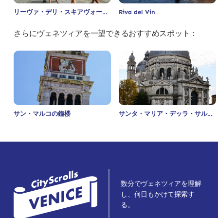
リーヴァ・デリ・スキアヴォーニ
Riva del Vin
さらにヴェネツィアを一望できるおすすめスポット：
サン・マルコの鐘楼
サンタ・マリア・デッラ・サルー
テ教会
数分でヴェネツィアを理解
し、何日もかけて探索す
る。