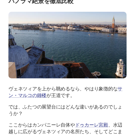
パノラマ絶景を徹底比較
ヴェネツィアを上から眺めるなら、やはり象徴的な
サ
ン・マルコの鐘楼
が王道です。
では、ふたつの展望台にはどんな違いがあるのでしょ
うか？
ここからはカンパニーレ自体や
ドゥカーレ宮殿
、水辺
越しに広がるヴェネツィアの名所たち、そしてどこま