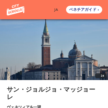
ベネチアガイド ›
JA
24
サン・ジョルジョ・マッジョー
レ
ヴェネツィアを一望