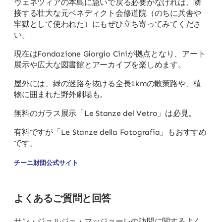
ヴェネツィアの本島に急いで戻る必要がなければ、隣
接する壮大な元ベネディクト会修道院（のちに兵舎や
牢獄として使われた）にもぜひ立ち寄ってみてくださ
い。
現在はFondazione Giorgio Ciniが拠点となり、アート
展示や広大な図書館とアーカイブを楽しめます。
屋外には、緑の迷路を抜ける全長1kmの散策路や、植
物に囲まれた野外劇場も。
無料のガラス展示「Le Stanze del Vetro」は必見。
有料ですが「Le Stanze della Fotografia」もおすすめ
です。
チーニ財団公式サイト
よくあるご質問と回答
サン・ジョルジョ・マッジョーレの訪問に関するよく