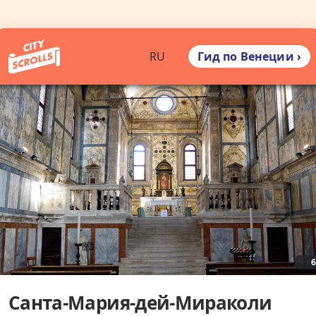
Гид по Венеции ›
RU
Санта-Мария-дей-Мираколи