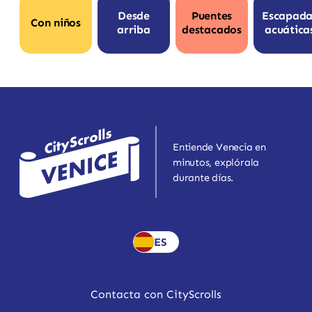
Desde
Puentes
Escapada
Con niños
arriba
destacados
acuática
Entiende Venecia en
minutos, explórala
durante días.
ES
Contacta con CityScrolls