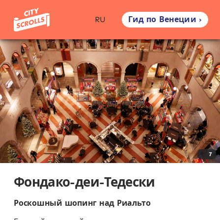
Гид по Венеции ›
RU
7
Фондако-деи-Тедески
Роскошный шопинг над Риальто