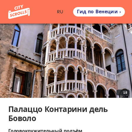
Гид по Венеции ›
RU
18
Палаццо Контарини дель
Боволо
Головокружительный подъём