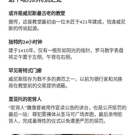
或许是威尼斯最古老的教堂
据传，这座教堂最初由一位木匠于421年建成，恰逢威尼
斯的传说起源。
独特的24小时钟
建于1410年，仅有一根形如阳光的指针，罗马数字表盘
将正午置于左侧，午夜在右侧。
罕见哥特式门廊
威尼斯现存为数不多的典范之一，以前为银行家和兑换
商在教堂前的交易提供遮蔽。
里亚托的驼背人
“驼背人”雕像曾被用作宣读公告的讲台，也是公开惩罚的
最后一站：罪犯需裸体从圣马可广场奔跑，最后亲吻驼
背人，完成羞辱性的仪式以免遭更严厉的惩罚。