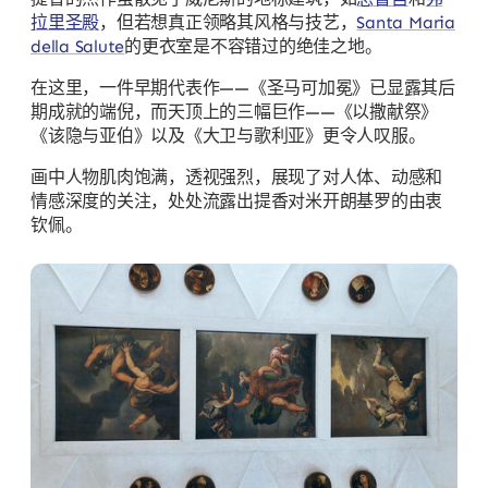
拉里圣殿
，但若想真正领略其风格与技艺，
Santa Maria
della Salute
的更衣室是不容错过的绝佳之地。
在这里，一件早期代表作——《圣马可加冕》已显露其后
期成就的端倪，而天顶上的三幅巨作——《以撒献祭》
《该隐与亚伯》以及《大卫与歌利亚》更令人叹服。
画中人物肌肉饱满，透视强烈，展现了对人体、动感和
情感深度的关注，处处流露出提香对米开朗基罗的由衷
钦佩。