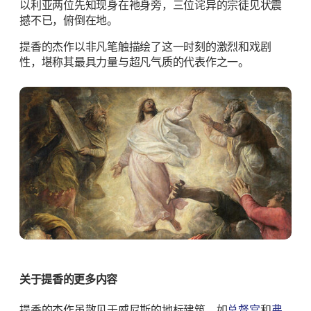
以利亚两位先知现身在祂身旁，三位诧异的宗徒见状震
撼不已，俯倒在地。
提香的杰作以非凡笔触描绘了这一时刻的激烈和戏剧
性，堪称其最具力量与超凡气质的代表作之一。
关于提香的更多内容
提香的杰作虽散见于威尼斯的地标建筑，如
总督宫
和
弗