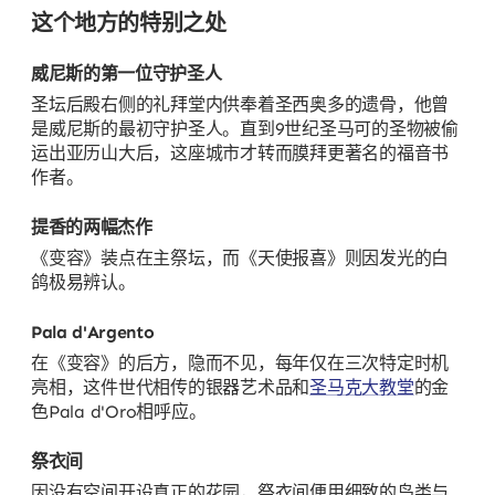
这个地方的特别之处
威尼斯的第一位守护圣人
圣坛后殿右侧的礼拜堂内供奉着圣西奥多的遗骨，他曾
是威尼斯的最初守护圣人。直到9世纪圣马可的圣物被偷
运出亚历山大后，这座城市才转而膜拜更著名的福音书
作者。
提香的两幅杰作
《变容》装点在主祭坛，而《天使报喜》则因发光的白
鸽极易辨认。
Pala d'Argento
在《变容》的后方，隐而不见，每年仅在三次特定时机
亮相，这件世代相传的银器艺术品和
圣马克大教堂
的金
色Pala d'Oro相呼应。
祭衣间
因没有空间开设真正的花园，祭衣间便用细致的鸟类与