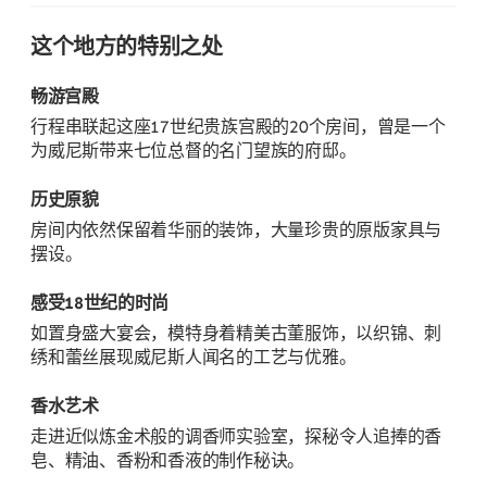
这个地方的特别之处
畅游宫殿
行程串联起这座17世纪贵族宫殿的20个房间，曾是一个
为威尼斯带来七位总督的名门望族的府邸。
历史原貌
房间内依然保留着华丽的装饰，大量珍贵的原版家具与
摆设。
感受18世纪的时尚
如置身盛大宴会，模特身着精美古董服饰，以织锦、刺
绣和蕾丝展现威尼斯人闻名的工艺与优雅。
香水艺术
走进近似炼金术般的调香师实验室，探秘令人追捧的香
皂、精油、香粉和香液的制作秘诀。