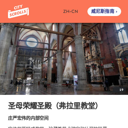
威尼斯指南 ›
ZH-CN
19
圣母荣耀圣殿（弗拉里教堂）
庄严宏伟的内部空间