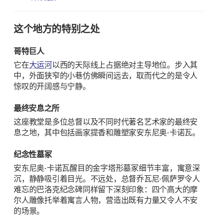
这个地方的特别之处
哥特巨人
它在
大运河
以西的天际线上占据绝对主导地位。步入其
中，外面狭窄的小巷仿佛瞬间远去，取而代之的是令人
惊叹的开阔感与宁静。
最终安息之所
这座教堂是多位总督以及不同时代著名艺术家的最终安
息之地，其中包括画家提香和雕塑家安东尼奥·卡诺瓦。
纪念性墓冢
安东尼奥·卡诺瓦醒目的金字塔形墓冢细节丰富，寓意深
沉，静静吸引着目光。不远处，总督乔瓦尼·佩萨罗令人
难忘的巴洛克纪念碑同样留下深刻印象：四个高大的摩
尔人雕像托举着寓言人物，营造出既有力量又令人不安
的场景。