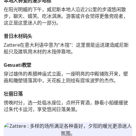
本地人钟爱的漫步地标
在阳光明媚的下午，威尼斯本地人沿近2公里的步道悠闲散
步，聊天、嬉笑、吃冰淇淋。游客或许会觉得更像旁观者，
这正是这里迷人的一部分。
昔日木材码头
Zattere在意大利语中意为“木筏”：这里曾是运送建造威尼斯
船只及建筑用木材的木筏停靠地。
Gesuati教堂
穿过雄伟的希腊神庙式立面，一座明亮的中殿铺陈开来，壁
画和雕塑错落其中，天花板上则绘有提埃波罗的杰作。
壮丽日落
傍晚时分，选一处临水座位，点杯开胃酒，静看小船缓缓驶
过朱代卡运河，享受悠闲日落美景。