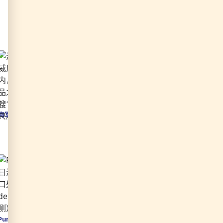
海军历史博物馆
Riva degli Schiavoni
Punta della Dogana
Parco delle Rimembranze 公园
圣