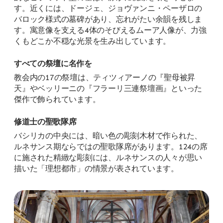
す。近くには、ドージェ、ジョヴァンニ・ペーザロの
バロック様式の墓碑があり、忘れがたい余韻を残しま
す。寓意像を支える4体のそびえるムーア人像が、力強
くもどこか不穏な光景を生み出しています。
すべての祭壇に名作を
教会内の17の祭壇は、ティツィアーノの『聖母被昇
天』やベッリーニの『フラーリ三連祭壇画』といった
傑作で飾られています。
修道士の聖歌隊席
バシリカの中央には、暗い色の彫刻木材で作られた、
ルネサンス期ならではの聖歌隊席があります。124の席
に施された精緻な彫刻には、ルネサンスの人々が思い
描いた「理想都市」の情景が表されています。