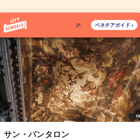
ベネチアガイド ›
JA
1
サン・パンタロン