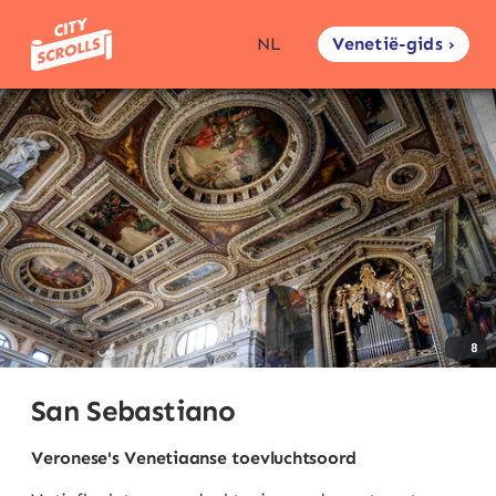
Venetië-gids ›
NL
8
San Sebastiano
Veronese's Venetiaanse toevluchtsoord