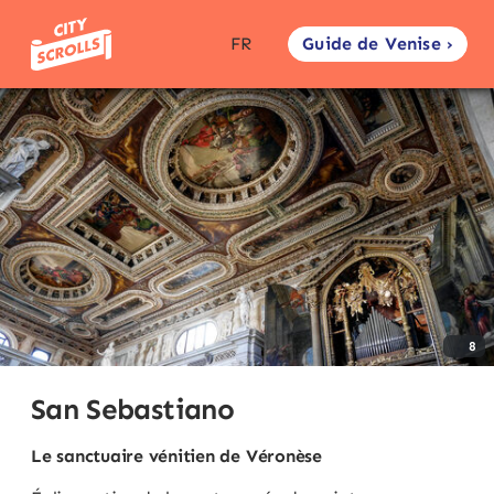
Guide de Venise ›
FR
8
San Sebastiano
Le sanctuaire vénitien de Véronèse