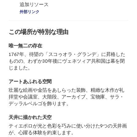
追加リソース
外部リンク
この場所が特別な理由
唯一無二の存在
1767年、待望の「スコゥオラ・グランデ」に昇格した
ものの、わずか30年後にヴェネツィア共和国は幕を閉
じました。
アートあふれる空間
壮麗な絵画や金箔をあしらった装飾、精緻な木作が礼
拝堂や会議室、大階段、アーカイブ、宝物庫、サラ・
デッラルベルゴを飾ります。
天井に描かれた天空
ティエポロが光と色彩を巧みに使い分けた9つの天井画
が、心躍る体験を約束します。