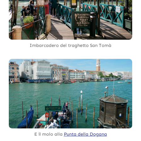
Imbarcadero del traghetto San Tomà
E il molo alla
Punta della Dogana