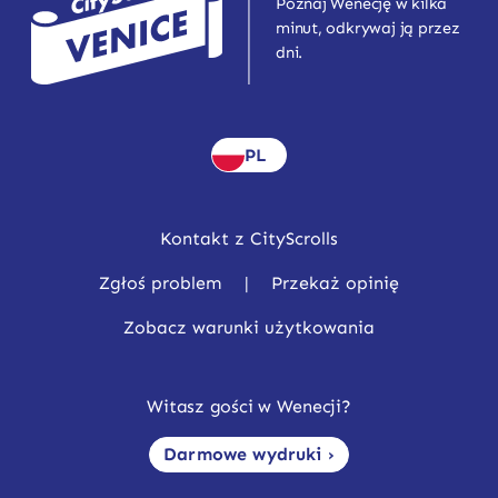
Poznaj Wenecję w kilka
minut, odkrywaj ją przez
dni.
PL
Kontakt z CityScrolls
Zgłoś problem
|
Przekaż opinię
Zobacz warunki użytkowania
Witasz gości w Wenecji?
Darmowe wydruki ›