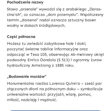
Pochodzenie nazwy
Słowo „arsenale” wywodzi się z arabskiego „Daras-
sina'ah”, co oznacza „dom przemysłu”. Współczesny
termin „darsena” nadal oznacza sztuczny basen
wodny w dokach śródlądowych.
Część północna
Możesz tu zwiedzić zabytkowe hale i doki,
poczytać świetne tablice informacyjne oraz
odpocząć w Tesa 105, obserwując 46-metrowy okręt
podwodny Enrico Dandolo (S 513) i ogromny żuraw
hydrauliczny Armstrong z 1885 roku.
„Budowanie mostów”
Monumentalna rzeźba Lorenza Quinn'a – sześć par
złączonych dłoni na północnym doku – symbolizuje
uniwersalne wartości: przyjaźń, wiarę, pomoc,
miłość, nadzieję i mądrość.