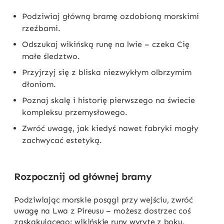
Podziwiaj główną bramę ozdobioną morskimi
rzeźbami.
Odszukaj wikińską runę na lwie – czeka Cię
małe śledztwo.
Przyjrzyj się z bliska niezwykłym olbrzymim
dłoniom.
Poznaj skalę i historię pierwszego na świecie
kompleksu przemysłowego.
Zwróć uwagę, jak kiedyś nawet fabryki mogły
zachwycać estetyką.
Rozpocznij od głównej bramy
Podziwiając morskie posągi przy wejściu, zwróć
uwagę na Lwa z Pireusu – możesz dostrzec coś
zaskakującego: wikińskie runy wyryte z boku.