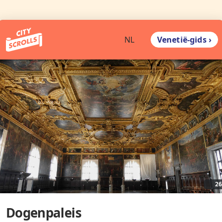
Venetië-gids ›
NL
2
Dogenpaleis