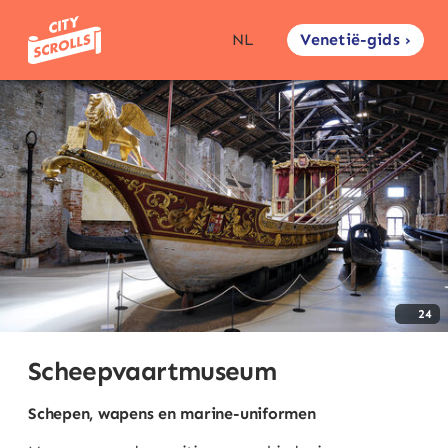
Venetië-gids ›
NL
24
Scheepvaartmuseum
Schepen, wapens en marine-uniformen